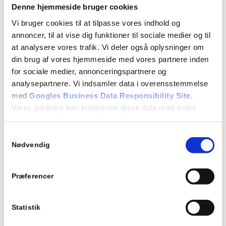
Denne hjemmeside bruger cookies
Vi bruger cookies til at tilpasse vores indhold og
annoncer, til at vise dig funktioner til sociale medier og til
at analysere vores trafik. Vi deler også oplysninger om
KONTAKT
din brug af vores hjemmeside med vores partnere inden
Herfølge Kleinsmedie A/S
for sociale medier, annonceringspartnere og
analysepartnere. Vi indsamler data i overensstemmelse
Solvangsvej 11
med
Googles Business Data Responsibility Site
.
4681 Herfølge
Vores partnere kan kombinere disse data med andre
CVR: 43376985
oplysninger, du har givet dem, eller som de har indsamlet
fra din brug af deres tjenester.
56 27 41 30
Samtykkevalg
info@hekl.dk
Nødvendig
Se Cookie & Privatlivspolitik
her
SERVICES
Præferencer
Rådgivning
Laserskæring
Statistik
Vandskæring