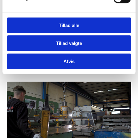
flyttede til Solvangsvej i Herfølge, hvor virksomheden
holder til den dag i dag.
Herfølge Kleinsmedie A/S har igennem årene udvidet
Tillad alle
forretningen og kompetencerne, og fremstår i dag som
én af Sjællands største og førende smedevirksomheder.
Herfølge Kleinsmedie A/S er i dag ejet af Jacob Mortensen
Tillad valgte
og Claus Munk.
Afvis
SKRIV TIL OS
56 27 41 30