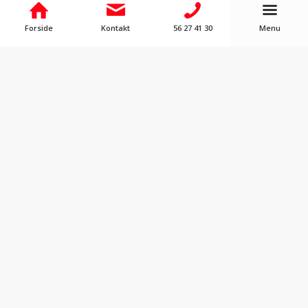
BO LARSEN
Forside
Kontakt
56 27 41 30
Menu
Projektleder
26 88 03 87