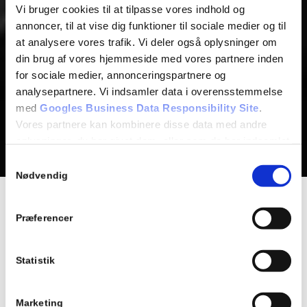
Vi bruger cookies til at tilpasse vores indhold og
annoncer, til at vise dig funktioner til sociale medier og til
at analysere vores trafik. Vi deler også oplysninger om
din brug af vores hjemmeside med vores partnere inden
for sociale medier, annonceringspartnere og
analysepartnere. Vi indsamler data i overensstemmelse
med
Googles Business Data Responsibility Site
.
Vores partnere kan kombinere disse data med andre
oplysninger, du har givet dem, eller som de har indsamlet
fra din brug af deres tjenester.
Samtykkevalg
Nødvendig
Se Cookie & Privatlivspolitik
her
HISTORIEN STARTER I 1979
Præferencer
Herfølge Kleinsmedie A/S havde i virksomhedens første
Statistik
år hjemme på Vordingborgvej i Herfølge, i daglig tale på
“bakken”, cirka 250 meter syd for byskiltet. I 1997 sprang
Herfølge Kleinsmedie dog rammerne på “bakken”, og
Marketing